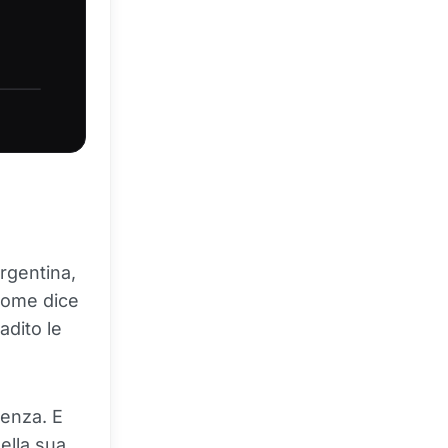
Argentina,
 come dice
adito le
venza. E
della sua