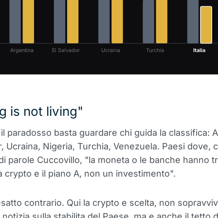
Argentina
El Salvador
Ucraina
Turchia
Italia
 is not living"
 il paradosso basta guardare chi guida la classifica: 
r, Ucraina, Nigeria, Turchia, Venezuela. Paesi dove,
 di parole Cuccovillo, "la moneta o le banche hanno tr
a crypto e il piano A, non un investimento".
l'esatto contrario. Qui la crypto e scelta, non sopravvi
otizia sulla stabilita del Paese, ma e anche il tetto 