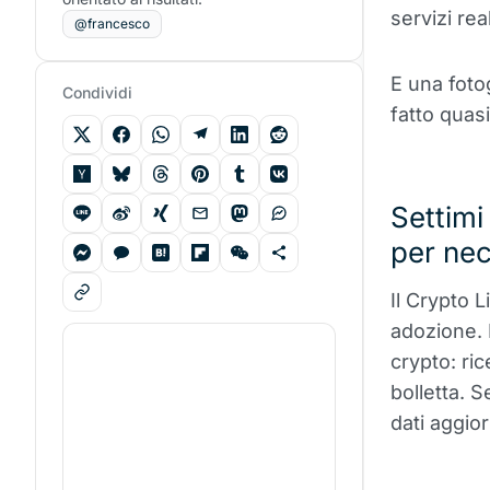
servizi real
@francesco
E una foto
Condividi
fatto quasi
Settimi
per nec
Il Crypto L
adozione.
crypto: ric
bolletta. S
dati aggio