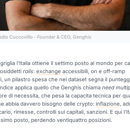
udio Cuccovillo - Founder & CEO, Genghis
riglia l'Italia ottiene il settimo posto al mondo per c
cosiddetti
rails
:
exchange
accessibili, on e off-ramp
i, un pilastro spesa che nel dataset segna il puntegg
'indice applica quello che Genghis chiama
need multip
tore di necessita, che pesa la capacita tecnica per qu
e abbia davvero bisogno delle crypto:
inflazione
, ad
rio, rimesse, controlli sui capitali, sanzioni. E qui l'Ita
esimo posto, perdendo ventiquattro posizioni.