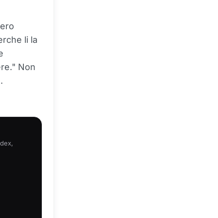
zero
rche li la
e
ere." Non
.
ndex,