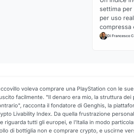
settima per
per uso rea
compressa e
proprio la l
Di Francesco C
ccovillo voleva comprare una PlayStation con le sue
uscito facilmente. "Il denaro era mio, la struttura de
ontrario", racconta il fondatore di Genghis, la piattaf
rypto Livability Index. Da quella frustrazione persona
 riguarda tutti gli europei, e l'Italia in modo particola
collo di bottiglia non e comprare crypto, e uscirne ve