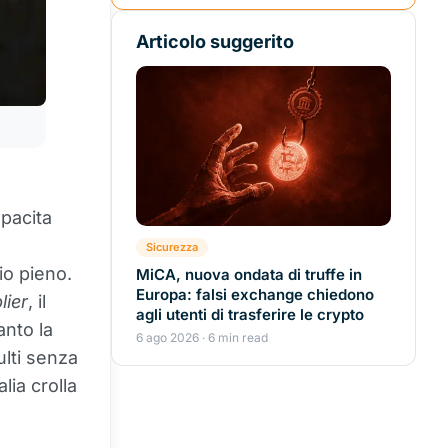
Articolo suggerito
apacita
Sicurezza
io pieno.
MiCA, nuova ondata di truffe in
Europa: falsi exchange chiedono
lier
, il
agli utenti di trasferire le crypto
anto la
6 ago 2026 · 6 min read
ulti senza
lia crolla