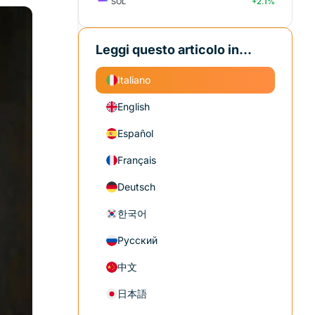
SOL
+2.1%
Leggi questo articolo in...
Italiano
English
Español
Français
Deutsch
한국어
Русский
中文
日本語