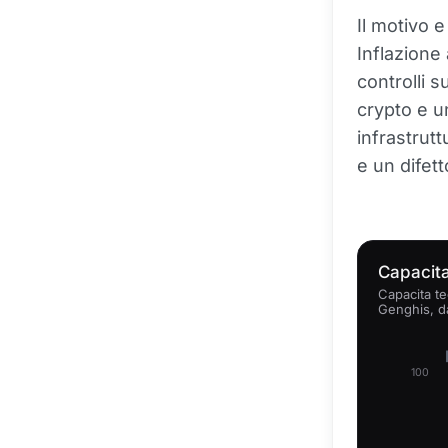
Il motivo e
Inflazione 
controlli s
crypto e u
infrastrut
e un difett
Capacita
Capacita te
Genghis, d
100