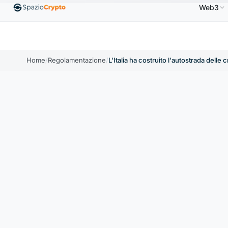
Web3
D
Ethereum
1.880,58 USD
Tether
0,9991 USD
B
↑1.10%
ETH
↑1.90%
USDT
↑0.00%
Home
/
Regolamentazione
/
L'Italia ha costruito l'autostrada delle