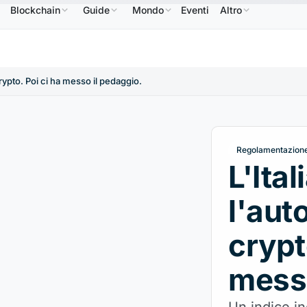
Blockchain
Guide
Mondo
Eventi
Altro
NB
586,64 USD
USDC
0,9995 USD
XRP
1,09 USD
BNB
↑2.10%
USDC
↑0.00%
XRP
↑
 crypto. Poi ci ha messo il pedaggio.
Regolamentazion
L'Ital
l'aut
crypt
messo
Un indice in