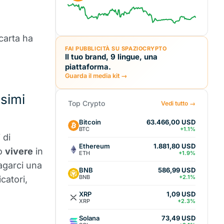
carta ha
FAI PUBBLICITÀ SU SPAZIOCRYPTO
Il tuo brand, 9 lingue, una
piattaforma.
Guarda il media kit →
esimi
Top Crypto
Vedi tutto →
Bitcoin
63.466,00 USD
BTC
+1.1%
 di
Ethereum
1.881,80 USD
ro
vivere
in
ETH
+1.9%
pagarci una
BNB
586,99 USD
BNB
+2.1%
catori,
XRP
1,09 USD
XRP
+2.3%
Solana
73,49 USD