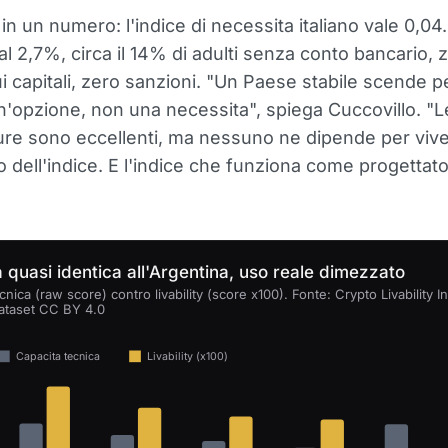
 in un numero: l'indice di necessita italiano vale 0,04.
al 2,7%, circa il 14% di adulti senza conto bancario, 
ui capitali, zero sanzioni. "Un Paese stabile scende pe
n'opzione, non una necessita", spiega Cuccovillo. "L
ture sono eccellenti, ma nessuno ne dipende per viv
o dell'indice. E l'indice che funziona come progettato
 quasi identica all'Argentina, uso reale dimezzato
cnica (raw score) contro livability (score x100). Fonte: Crypto Livability I
ataset CC BY 4.0
Capacita tecnica
Livability (x100)