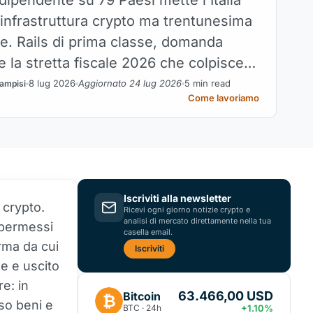
 infrastruttura crypto ma trentunesima
le. Rails di prima classe, domanda
 la stretta fiscale 2026 che colpisce
eva debole.
8 lug 2026
Aggiornato 24 lug 2026
5 min read
ampisi
Come lavoriamo
Iscriviti alla newsletter
 crypto.
Ricevi ogni giorno notizie crypto e
analisi di mercato direttamente nella tua
i permessi
casella email.
orma da cui
Iscriviti
le e uscito
re: in
63.466,00 USD
Bitcoin
₿
rso beni e
BTC · 24h
+1.10%