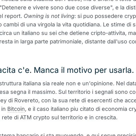
"Detenere e vivere sono due cose diverse", e la dist
el report.
Owning is not living
: si puo possedere cry
 cambi di una virgola la vita quotidiana. Le stime di 
circa un italiano su sei che detiene cripto-attivita, ma 
esta in larga parte patrimoniale, distante dall'uso co
cita c'e. Manca il motivo per usarla.
struttura italiana sia reale non e un'opinione. Nel data
esa segna il massimo. Sul territorio i segnali sono con
ley di Rovereto, con la sua rete di esercenti che acc
 in
Bitcoin
, e il caso italiano piu citato di economia cr
 rete di ATM crypto sul territorio e in crescita.
istema bancario si sta muovendo, e qui serve precisi