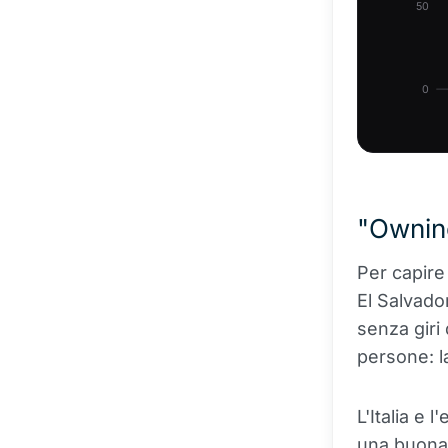
50
0
"Owning
Per capire
El Salvado
senza giri
persone: l
L'Italia e 
una buona n