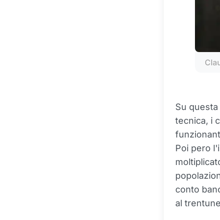
Cla
Su questa g
tecnica, i 
funzionant
Poi pero l
moltiplica
popolazion
conto banca
al trentun