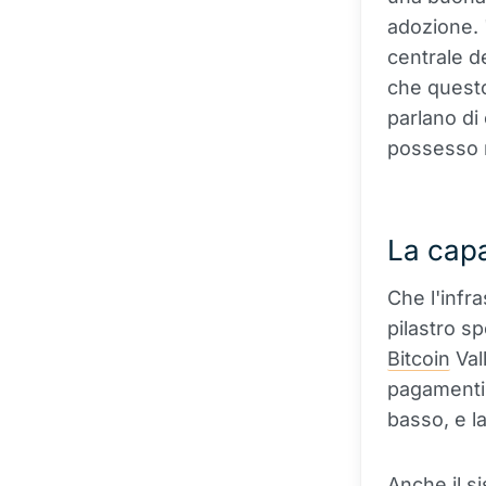
adozione. 
centrale d
che questo
parlano di 
possesso r
La capa
Che l'infra
pilastro sp
Bitcoin
Val
pagamenti
basso, e la
Anche il s