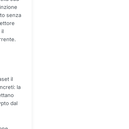
inzione
pto senza
settore
il
rrente.
set il
creti: la
ettano
ypto dal
one,