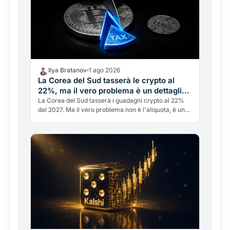
Ilya Bratanov
1 ago 2026
La Corea del Sud tasserà le crypto al
22%, ma il vero problema è un dettaglio
che riguarda anche l'Italia
La Corea del Sud tasserà i guadagni crypto al 22%
dal 2027. Ma il vero problema non è l'aliquota, è un
dettaglio mancante che penalizza gli investitori, lo
stesso che colpisce anche chi investe in Italia. Il
confronto.