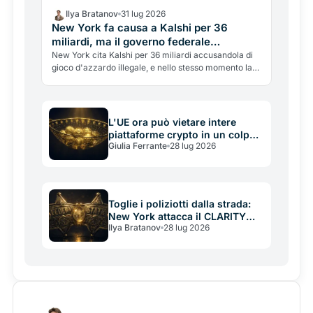
Ilya Bratanov
31 lug 2026
New York fa causa a Kalshi per 36
miliardi, ma il governo federale
interviene per fermarla
New York cita Kalshi per 36 miliardi accusandola di
gioco d'azzardo illegale, e nello stesso momento la
CFTC federale interviene per bloccare lo Stato. La
guerra sui prediction market e su chi ha il diritto di
regolarli.
L'UE ora può vietare intere
piattaforme crypto in un colpo
Giulia Ferrante
28 lug 2026
solo: l'arma nuova nascosta
nelle sanzioni alla Russia
Toglie i poliziotti dalla strada:
New York attacca il CLARITY
Ilya Bratanov
28 lug 2026
Act e apre lo scontro tra Stati e
governo federale