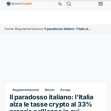
Ethereum
1.880,58 USD
Tether
0,9991 USD
BNB
10%
ETH
↑1.90%
USDT
↑0.00%
Home
/
Regolamentazione
/
Il paradosso italiano: l'Italia alza le tasse crypto al 33% proprio nell'anno in cui Bitcoin perde
Regolamentazione
Bitcoin
Europa
Il paradosso italiano: l'Italia
alza le tasse crypto al 33%