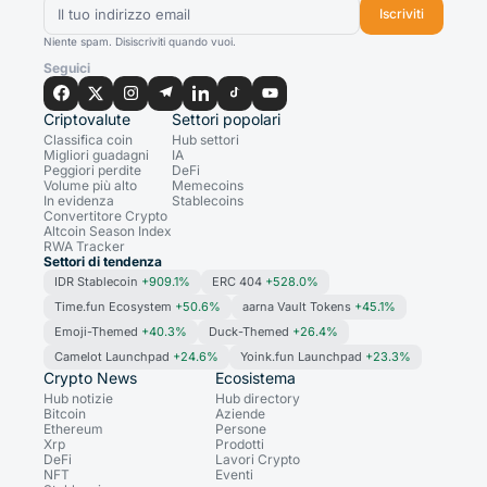
Iscriviti
Niente spam. Disiscriviti quando vuoi.
Seguici
Criptovalute
Settori popolari
Classifica coin
Hub settori
Migliori guadagni
IA
Peggiori perdite
DeFi
Volume più alto
Memecoins
In evidenza
Stablecoins
Convertitore Crypto
Altcoin Season Index
RWA Tracker
Settori di tendenza
IDR Stablecoin
+909.1%
ERC 404
+528.0%
Time.fun Ecosystem
+50.6%
aarna Vault Tokens
+45.1%
Emoji-Themed
+40.3%
Duck-Themed
+26.4%
Camelot Launchpad
+24.6%
Yoink.fun Launchpad
+23.3%
Crypto News
Ecosistema
Hub notizie
Hub directory
Bitcoin
Aziende
Ethereum
Persone
Xrp
Prodotti
DeFi
Lavori Crypto
NFT
Eventi