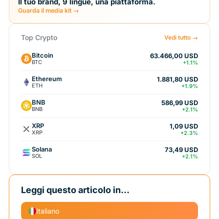
Il tuo brand, 9 lingue, una piattaforma.
Guarda il media kit →
Top Crypto
Vedi tutto →
Bitcoin
63.466,00 USD
BTC
+1.1%
Ethereum
1.881,80 USD
ETH
+1.9%
BNB
586,99 USD
BNB
+2.1%
XRP
1,09 USD
XRP
+2.3%
Solana
73,49 USD
SOL
+2.1%
Leggi questo articolo in...
Italiano