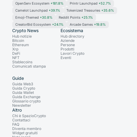
OpenServ Ecosystem
+181.8%
Printr Launchpad
+52.7%
Camelot Launchpad
+39.1%
Tokenized Treasuries
+35.6%
Emoji-Themed
+30.8%
Reddit Points
+25.1%
CreatorBid Ecosystem
+24.1%
Arcade Games
+19.8%
Crypto News
Ecosistema
Hub notizie
Hub directory
Bitcoin
Aziende
Ethereum
Persone
Xrp
Prodotti
DeFi
Lavori Crypto
NFT
Eventi
Stablecoins
Comunicati stampa
Guide
Guida Web3
Guida Crypto
Guida Wallet
Guida Exchange
Glossario crypto
Newsletter
Altro
Chi è SpazioCrypto
Contattaci
FAQ
Diventa membro
Widget gratuiti