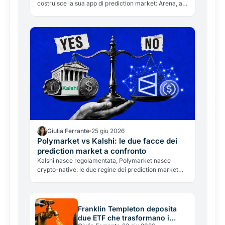
costruisce la sua app di prediction market: Arena, a
punti e con AI. Cosa significa per Kalshi, Polymarket
e per le crypto.
Giulia Ferrante
25 giu 2026
Polymarket vs Kalshi: le due facce dei
prediction market a confronto
Kalshi nasce regolamentata, Polymarket nasce
crypto-native: le due regine dei prediction market
sono costruite su fondamenta opposte. Il confronto
su regole, valuta, mercati e rischi.
Franklin Templeton deposita
due ETF che trasformano i