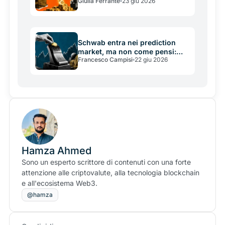
Giulia Ferrante
23 giu 2026
dividendi delle azioni in Bitcoin
Schwab entra nei prediction
market, ma non come pensi:
Francesco Campisi
22 giu 2026
cosa cambia per Kalshi e
Polymarket
Hamza Ahmed
Sono un esperto scrittore di contenuti con una forte
attenzione alle criptovalute, alla tecnologia blockchain
e all'ecosistema Web3.
@hamza