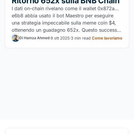
Ritorno 652x sulla BNB Chain
I dati on-chain rivelano come il wallet 0x872a…
e6b8 abbia usato il bot Maestro per eseguire
una strategia impeccabile sulla meme coin $4,
ottenendo un guadagno 652x. Questo successo
evidenzia il campo di battaglia ad alto rischio
9 ott 2025
3 min read
Come lavoriamo
Di Hamza Ahmed
dell'automazione nel trading di liquidità iniziale.