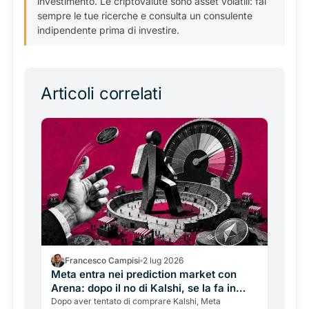
investimento. Le criptovalute sono asset volatili: fai
sempre le tue ricerche e consulta un consulente
indipendente prima di investire.
Articoli correlati
Francesco Campisi
2 lug 2026
Meta entra nei prediction market con
Arena: dopo il no di Kalshi, se la fa in
casa
Dopo aver tentato di comprare Kalshi, Meta