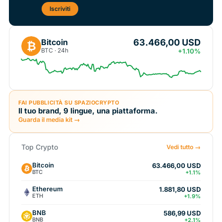
Iscriviti
63.466,00 USD
Bitcoin
₿
BTC · 24h
+1.10%
FAI PUBBLICITÀ SU SPAZIOCRYPTO
Il tuo brand, 9 lingue, una piattaforma.
Guarda il media kit →
Top Crypto
Vedi tutto →
Bitcoin
63.466,00 USD
BTC
+1.1%
Ethereum
1.881,80 USD
ETH
+1.9%
BNB
586,99 USD
BNB
+2.1%