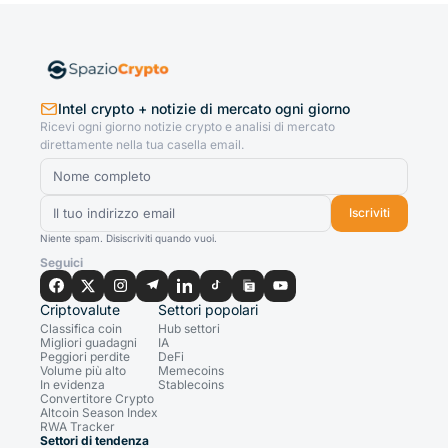
Intel crypto + notizie di mercato ogni giorno
Ricevi ogni giorno notizie crypto e analisi di mercato
direttamente nella tua casella email.
Iscriviti
Niente spam. Disiscriviti quando vuoi.
Seguici
Criptovalute
Settori popolari
Classifica coin
Hub settori
Migliori guadagni
IA
Peggiori perdite
DeFi
Volume più alto
Memecoins
In evidenza
Stablecoins
Convertitore Crypto
Altcoin Season Index
RWA Tracker
Settori di tendenza