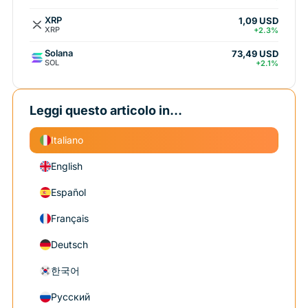
XRP
1,09 USD
XRP
+2.3%
Solana
73,49 USD
SOL
+2.1%
Leggi questo articolo in...
Italiano
English
Español
Français
Deutsch
한국어
Русский