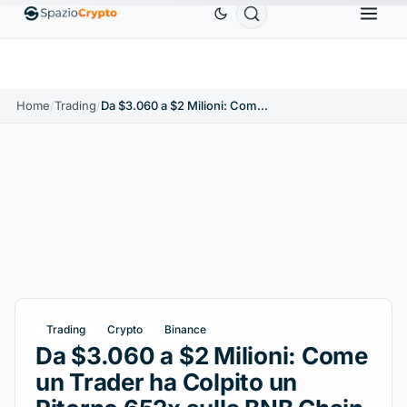
Ethereum
1.880,58 USD
Tether
0,9991 USD
BN
1.10%
ETH
↑1.90%
USDT
↑0.00%
Home
/
Trading
/
Da $3.060 a $2 Milioni: Come un Trader ha Colpito un Ritorno 652x sulla BNB Chain
Trading
Crypto
Binance
Da $3.060 a $2 Milioni: Come
un Trader ha Colpito un