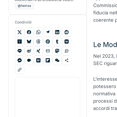
Commission.
@hamza
fiducia ne
coerente 
Condividi
Le Modi
Nel 2023, 
SEC riguard
L'interess
potessero c
normativa
processi di
accordi tra