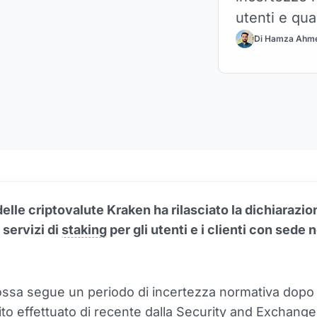
utenti e qua
Di Hamza Ahm
delle criptovalute Kraken ha rilasciato la dichiarazio
 servizi di
staking
per gli utenti e i clienti con sede n
ssa segue un periodo di incertezza normativa dop
to effettuato di recente dalla Security and
Exchange