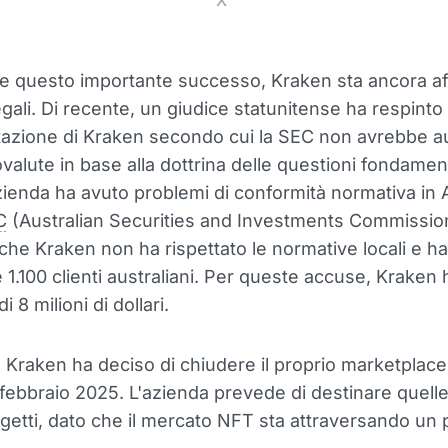
X
e questo importante successo, Kraken sta ancora a
egali. Di recente, un giudice statunitense ha respinto
azione di Kraken secondo cui la SEC non avrebbe au
ovalute in base alla dottrina delle questioni fondament
azienda ha avuto problemi di conformità normativa in A
C
(Australian Securities and Investments Commissio
 che Kraken non ha rispettato le normative locali e ha
tre 1.100 clienti australiani. Per queste accuse, Kraken
i 8 milioni di dollari.
ò, Kraken ha deciso di chiudere il proprio marketplac
7 febbraio 2025. L'azienda prevede di destinare quelle
rogetti, dato che il mercato NFT sta attraversando un 