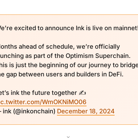
e’re excited to announce Ink is live on mainnet
onths ahead of schedule, we’re officially
aunching as part of the Optimism Superchain.
his is just the beginning of our journey to bridg
he gap between users and builders in DeFi.
et’s ink the future together ✍️
ic.twitter.com/WmOKNiMO06
 ink (@inkonchain)
December 18, 2024