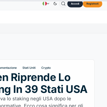
Accedi
Registrati
lana
73,45 USD
TRON
0,3264 USD
Dogecoin
0,070
Pubblicità
Contatti
About Us
SOL
↑2.10%
TRX
↓0.30%
DOGE
amentazione
Stati Uniti
Crypto
n Riprende Lo
ng In 39 Stati USA
iva lo staking negli USA dopo le
ormative. Ecco cosa significa per gli