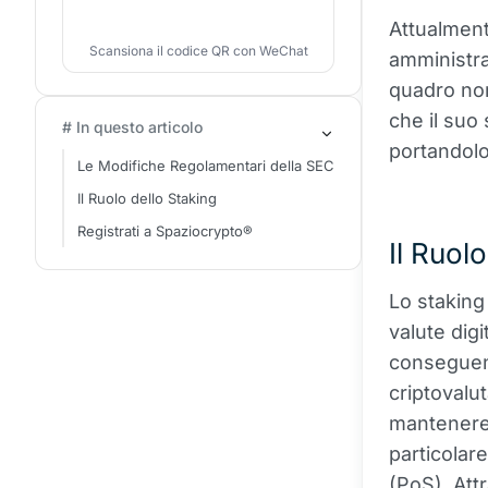
Attualment
Scansiona il codice QR con WeChat
amministra
quadro nor
che il suo 
# In questo articolo
portandolo 
Le Modifiche Regolamentari della SEC
Il Ruolo dello Staking
Registrati a Spaziocrypto®
Il Ruol
Lo staking
valute digi
conseguenz
criptovalu
mantenere l
particolar
(PoS)
. Att