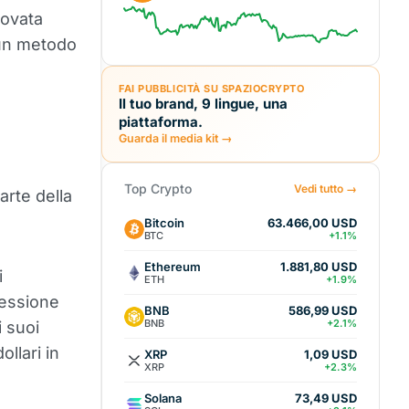
novata
i un metodo
FAI PUBBLICITÀ SU SPAZIOCRYPTO
Il tuo brand, 9 lingue, una
piattaforma.
Guarda il media kit →
Top Crypto
Vedi tutto →
arte della
Bitcoin
63.466,00 USD
BTC
+1.1%
Ethereum
1.881,80 USD
i
ETH
+1.9%
ressione
BNB
586,99 USD
BNB
+2.1%
 suoi
ollari in
XRP
1,09 USD
XRP
+2.3%
Solana
73,49 USD