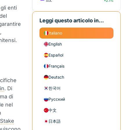
SOL
+2.1%
li enti
del
Leggi questo articolo in...
garantire
,
Italiano
nitensi.
English
Español
Français
Deutsch
cifiche
in
. Di
한국어
rma di
Русский
le nel
中文
n
-Stake
日本語
ibuiscono