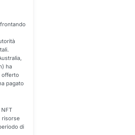
ffrontando
torità
ali.
ustralia,
n) ha
 offerto
 ha pagato
e NFT
 risorse
periodo di