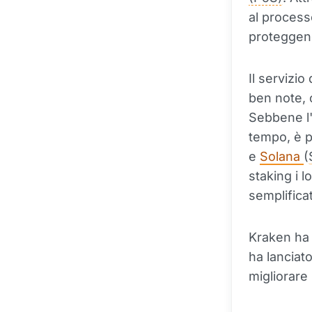
al process
proteggen
Il servizio
ben note, c
Sebbene l'
tempo, è 
e
Solana
(
staking i 
semplifica
Kraken ha a
ha lanciat
migliorare 