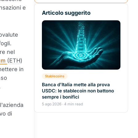
nsazioni e
Articolo suggerito
tovalute
ogli.
re nel
eum
(
ETH
)
mettere in
Stablecoins
sso
Banca d'Italia mette alla prova
.
USDC: le stablecoin non battono
sempre i bonifici
 l'azienda
5 ago 2026 · 4 min read
ivo di