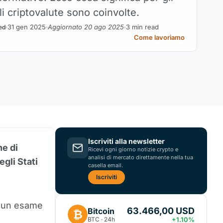
li criptovalute sono coinvolte.
31 gen 2025
Aggiornato 20 ago 2025
3 min read
ed
Come lavoriamo
Iscriviti alla newsletter
ne di
Ricevi ogni giorno notizie crypto e
analisi di mercato direttamente nella tua
egli Stati
casella email.
Iscriviti
o un esame
63.466,00 USD
Bitcoin
₿
BTC · 24h
+1.10%