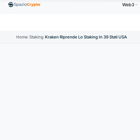
Web3
thereum
1.880,58 USD
Tether
0,9991 USD
BNB
586
ETH
↑1.90%
USDT
↑0.00%
BNB
Home
/
Staking
/
Kraken Riprende Lo Staking In 39 Stati USA