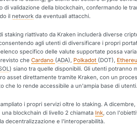
o di validazione della blockchain, confermando le tra
do il
network
da eventuali attacchi.
 di staking riattivato da Kraken includerà diverse crip
onsentendo agli utenti di diversificare i propri portaf
elenco specifico delle valute supportate possa varia
previsto che
Cardano
(
ADA
),
Polkadot
(DOT),
Ether
SOL
) siano tra quelle disponibili. Gli utenti potranno 
loro asset direttamente tramite Kraken, con un proce
to che lo rende accessibile a un'ampia base di utenti
mpliato i propri servizi oltre lo staking. A dicembre,
o una blockchain di livello 2 chiamata
Ink
, con l'obiett
la decentralizzazione e l'interoperabilità.