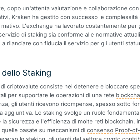
e, dopo un'attenta valutazione e collaborazione con g
tivi, Kraken ha gestito con successo le complessità 
mativo. L'exchange ha lavorato costantemente per 
servizio di staking sia conforme alle normative attuali
a rilanciare con fiducia il servizio per gli utenti statu
o dello Staking
 di criptovalute consiste nel detenere e bloccare spe
tali per supportare le operazioni di una rete
blockcha
a, gli utenti ricevono ricompense, spesso sotto fo
ta aggiuntiva. Lo staking svolge un ruolo fondamenta
a sicurezza e l'efficienza di molte reti blockchain, i
e quelle basate su meccanismi di
consenso
Proof-of
raverso lo staking, gli utenti del settore crypto contr