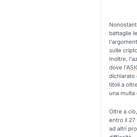
Nonostant
battaglie l
l'argoment
sulle cript
Inoltre, l'
dove l'
ASI
dichiarato
titoli a ol
una multa d
Oltre a ci
entro il 2
ad altri p