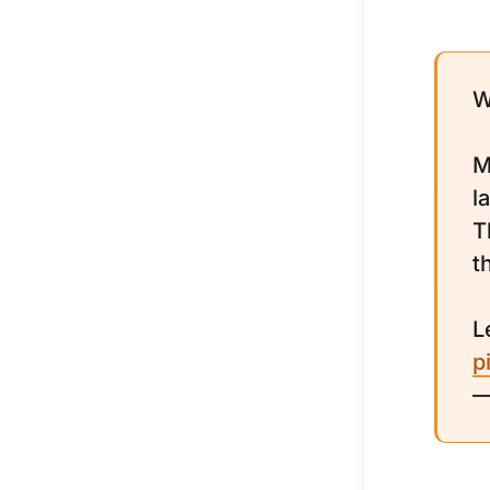
W
M
l
T
t
L
p
—