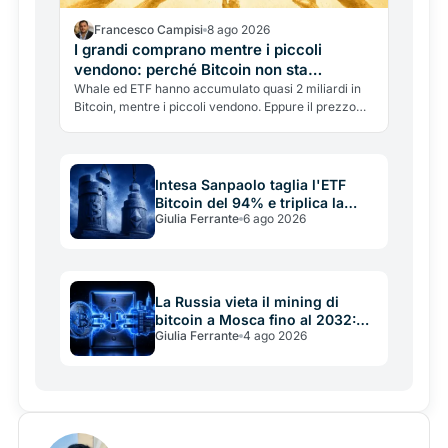
Francesco Campisi
8 ago 2026
I grandi comprano mentre i piccoli
vendono: perché Bitcoin non sta
reagendo
Whale ed ETF hanno accumulato quasi 2 miliardi in
Bitcoin, mentre i piccoli vendono. Eppure il prezzo
resta sotto i 65.000 dollari. Perché la domanda non
muove Bitcoin, e perché quei numeri vanno letti con
rigore, senza gridare al rally.
Intesa Sanpaolo taglia l'ETF
Bitcoin del 94% e triplica la
Giulia Ferrante
6 ago 2026
posizione su Ethereum
La Russia vieta il mining di
bitcoin a Mosca fino al 2032:
Giulia Ferrante
4 ago 2026
quando la rete elettrica batte le
crypto