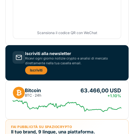
Scansiona il codice QR con WeChat
Iscriviti alla newsletter
Ricevi ogni giorno notizie crypto e analisi di mercato
direttamente nella tua casella email.
Iscriviti
63.466,00 USD
Bitcoin
₿
BTC · 24h
+1.10%
FAI PUBBLICITÀ SU SPAZIOCRYPTO
Il tuo brand, 9 lingue, una piattaforma.