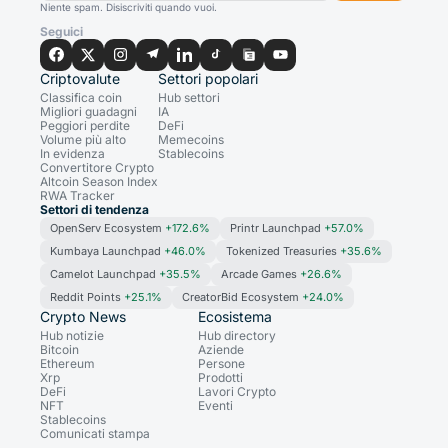
Niente spam. Disiscriviti quando vuoi.
Seguici
Criptovalute
Settori popolari
Classifica coin
Hub settori
Migliori guadagni
IA
Peggiori perdite
DeFi
Volume più alto
Memecoins
In evidenza
Stablecoins
Convertitore Crypto
Altcoin Season Index
RWA Tracker
Settori di tendenza
OpenServ Ecosystem
+172.6%
Printr Launchpad
+57.0%
Kumbaya Launchpad
+46.0%
Tokenized Treasuries
+35.6%
Camelot Launchpad
+35.5%
Arcade Games
+26.6%
Reddit Points
+25.1%
CreatorBid Ecosystem
+24.0%
Crypto News
Ecosistema
Hub notizie
Hub directory
Bitcoin
Aziende
Ethereum
Persone
Xrp
Prodotti
DeFi
Lavori Crypto
NFT
Eventi
Stablecoins
Comunicati stampa