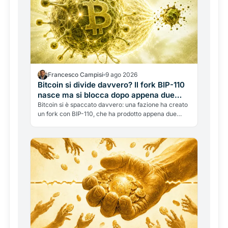
Francesco Campisi
9 ago 2026
Bitcoin si divide davvero? Il fork BIP-110
nasce ma si blocca dopo appena due
blocchi
Bitcoin si è spaccato davvero: una fazione ha creato
un fork con BIP-110, che ha prodotto appena due
blocchi in otto ore prima di fermarsi. Ma dietro c'è la
domanda più profonda: Bitcoin deve essere solo
denaro, o spazio libero per tutti?