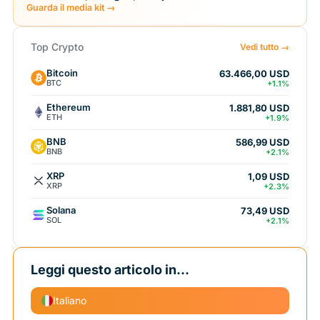
Guarda il media kit →
Top Crypto
Vedi tutto →
Bitcoin
63.466,00 USD
BTC
+1.1%
Ethereum
1.881,80 USD
ETH
+1.9%
BNB
586,99 USD
BNB
+2.1%
XRP
1,09 USD
XRP
+2.3%
Solana
73,49 USD
SOL
+2.1%
Leggi questo articolo in...
Italiano