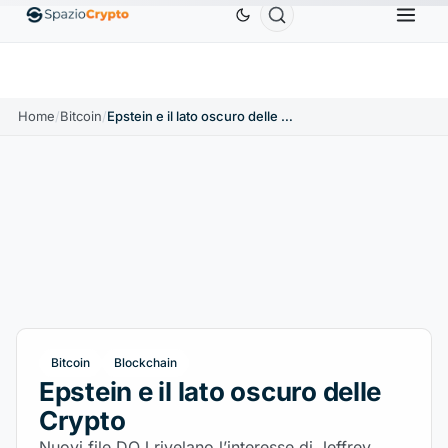
Ethereum
1.880,58 USD
Tether
0,9991 USD
BNB
10%
ETH
↑1.90%
USDT
↑0.00%
B
Home
/
Bitcoin
/
Epstein e il lato oscuro delle Crypto
Bitcoin
Blockchain
Epstein e il lato oscuro delle
Crypto
Nuovi file DOJ rivelano l’interesse di Jeffrey