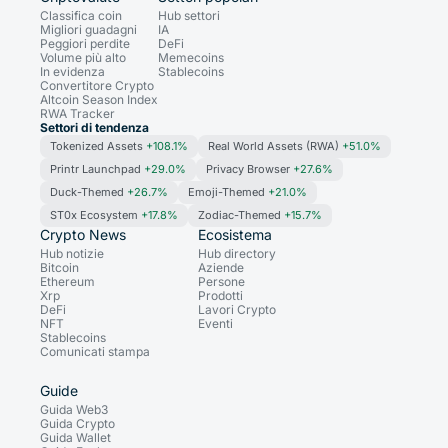
Classifica coin
Hub settori
Migliori guadagni
IA
Peggiori perdite
DeFi
Volume più alto
Memecoins
In evidenza
Stablecoins
Convertitore Crypto
Altcoin Season Index
RWA Tracker
Settori di tendenza
Tokenized Assets
+108.1%
Real World Assets (RWA)
+51.0%
Printr Launchpad
+29.0%
Privacy Browser
+27.6%
Duck-Themed
+26.7%
Emoji-Themed
+21.0%
ST0x Ecosystem
+17.8%
Zodiac-Themed
+15.7%
Crypto News
Ecosistema
Hub notizie
Hub directory
Bitcoin
Aziende
Ethereum
Persone
Xrp
Prodotti
DeFi
Lavori Crypto
NFT
Eventi
Stablecoins
Comunicati stampa
Guide
Guida Web3
Guida Crypto
Guida Wallet