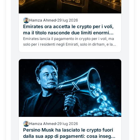
Hamza Ahmed
29 lug 2026
Emirates ora accetta le crypto per i voli,
ma il titolo nasconde due limiti enormi
che quasi nessuno racconta
Emirates lancia il pagamento in crypto per i voli, ma
solo per i residenti negli Emirati, solo in dirham, e la
compagnia non tocca mai le crypto. Cosa significa
davvero, e perché il vero collo di bottiglia era la
licenza.
Hamza Ahmed
29 lug 2026
Persino Musk ha lasciato le crypto fuori
dalla sua app di pagamenti: cosa insegna