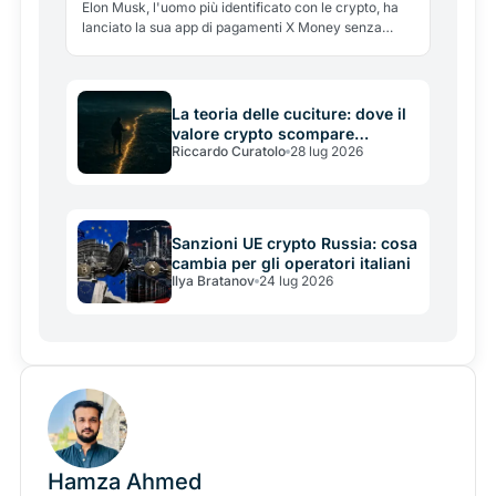
il lancio di X Money
Elon Musk, l'uomo più identificato con le crypto, ha
lanciato la sua app di pagamenti X Money senza
criptovalute: solo dollari. Perché le ha lasciate fuori,
e cosa insegna sullo stato reale dell'adozione.
La teoria delle cuciture: dove il
valore crypto scompare
Riccardo Curatolo
28 lug 2026
davvero (e perché non è dove
tutti guardano)
Sanzioni UE crypto Russia: cosa
cambia per gli operatori italiani
Ilya Bratanov
24 lug 2026
Hamza Ahmed