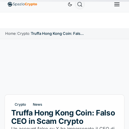
Ethereum
1.880,58 USD
Tether
0,9991 USD
B
↑1.10%
ETH
↑1.90%
USDT
↑0.00%
Home
/
Crypto
/
Truffa Hong Kong Coin: Falso CEO in Scam Crypto
Crypto
News
Truffa Hong Kong Coin: Falso
CEO in Scam Crypto
Un account falso su X ha impersonato il CEO di