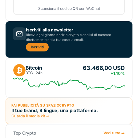
Scansiona il codice QR con WeChat
Iscriviti alla newsletter
Ricevi ogni giorno notizie crypto e analisi di mercato
direttamente nella tua casella email.
Iscriviti
63.466,00 USD
Bitcoin
₿
BTC · 24h
+1.10%
FAI PUBBLICITÀ SU SPAZIOCRYPTO
Il tuo brand, 9 lingue, una piattaforma.
Guarda il media kit →
Top Crypto
Vedi tutto →