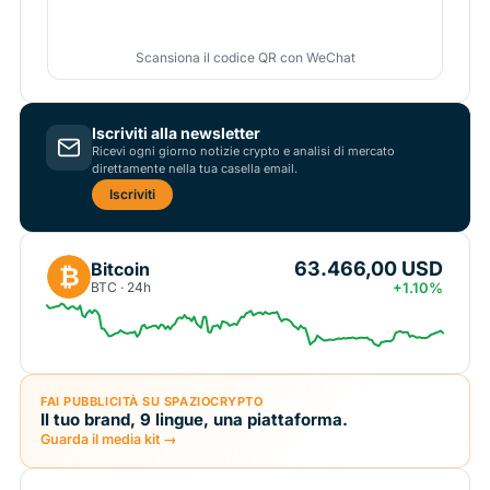
Scansiona il codice QR con WeChat
Iscriviti alla newsletter
Ricevi ogni giorno notizie crypto e analisi di mercato
direttamente nella tua casella email.
Iscriviti
63.466,00 USD
Bitcoin
₿
BTC · 24h
+1.10%
FAI PUBBLICITÀ SU SPAZIOCRYPTO
Il tuo brand, 9 lingue, una piattaforma.
Guarda il media kit →