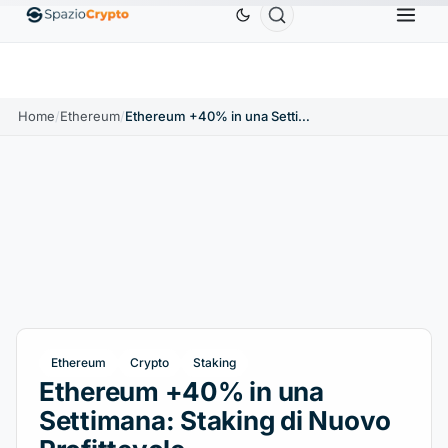
Ethereum
1.880,58 USD
Tether
0,9991 USD
B
↑1.10%
ETH
↑1.90%
USDT
↑0.00%
Home
/
Ethereum
/
Ethereum +40% in una Settimana: Staking di Nuovo Profittevole
Ethereum
Crypto
Staking
Ethereum +40% in una
Settimana: Staking di Nuovo