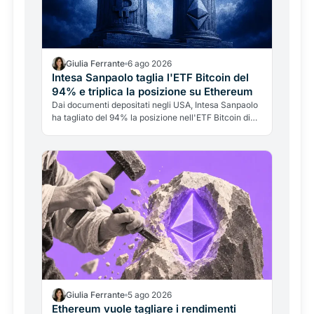
Giulia Ferrante
6 ago 2026
Intesa Sanpaolo taglia l'ETF Bitcoin del
94% e triplica la posizione su Ethereum
Dai documenti depositati negli USA, Intesa Sanpaolo
ha tagliato del 94% la posizione nell'ETF Bitcoin di
BlackRock e triplicato quella su Ethereum. Ma non è
"addio Bitcoin": è una banca italiana che gestisce le
crypto come tattica di portafoglio.
Giulia Ferrante
5 ago 2026
Ethereum vuole tagliare i rendimenti