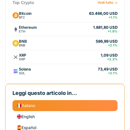
Top Crypto
Vedi tutto →
Bitcoin
63.466,00 USD
BTC
+1.1%
Ethereum
1.881,80 USD
ETH
+1.9%
BNB
586,99 USD
BNB
+2.1%
XRP
1,09 USD
XRP
+2.3%
Solana
73,49 USD
SOL
+2.1%
Leggi questo articolo in...
Italiano
English
Español