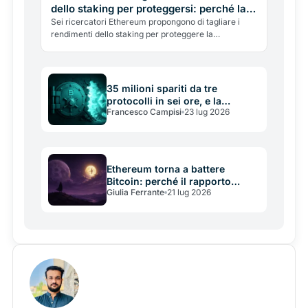
dello staking per proteggersi: perché la
mossa divide la comunità
Sei ricercatori Ethereum propongono di tagliare i
rendimenti dello staking per proteggere la
decentralizzazione. Ma i critici, tra cui il fondatore di
Aave, avvertono: così si allontanano le istituzioni e si
penalizzano i piccoli. Il dilemma.
35 milioni spariti da tre
protocolli in sei ore, e la
Francesco Campisi
23 lug 2026
crittografia non c'entra nulla
Ethereum torna a battere
Bitcoin: perché il rapporto
Giulia Ferrante
21 lug 2026
ETH/BTC è il segnale che i
mercati guardano ora