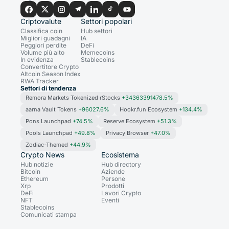
Criptovalute
Settori popolari
Classifica coin
Hub settori
Migliori guadagni
IA
Peggiori perdite
DeFi
Volume più alto
Memecoins
In evidenza
Stablecoins
Convertitore Crypto
Altcoin Season Index
RWA Tracker
Settori di tendenza
Remora Markets Tokenized rStocks
+34363391478.5%
aarna Vault Tokens
+96027.6%
Hookr.fun Ecosystem
+134.4%
Pons Launchpad
+74.5%
Reserve Ecosystem
+51.3%
Pools Launchpad
+49.8%
Privacy Browser
+47.0%
Zodiac-Themed
+44.9%
Crypto News
Ecosistema
Hub notizie
Hub directory
Bitcoin
Aziende
Ethereum
Persone
Xrp
Prodotti
DeFi
Lavori Crypto
NFT
Eventi
Stablecoins
Comunicati stampa