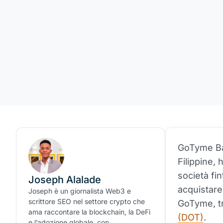
GoTyme Ban
Filippine,
società fi
Joseph Alalade
acquistare
Joseph è un giornalista Web3 e
scrittore SEO nel settore crypto che
GoTyme, t
ama raccontare la blockchain, la DeFi
(DOT)
.
e l’adozione globale, con