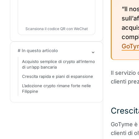
“Il no
sull’a
acqui
Scansiona il codice QR con WeChat
compl
GoTym
# In questo articolo
Acquisto semplice di crypto all’interno
di un’app bancaria
Il servizio
Crescita rapida e piani di espansione
clienti pre
L’adozione crypto rimane forte nelle
Filippine
Crescit
GoTyme è 
clienti di 