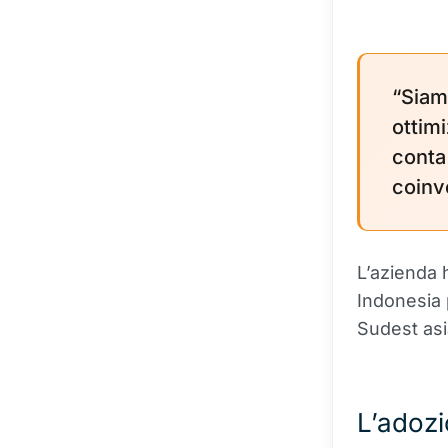
“Siam
ottim
conta
coinvo
L’azienda 
Indonesia p
Sudest asi
L’adozi