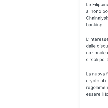
Le Filippi
al nono po
Chainalysis
banking.
L’interesse
dalle disc
nazionale 
circoli polit
La nuova f
crypto al 
regolament
essere il 