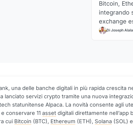
Bitcoin, Eth
integrando 
exchange es
Di Joseph Alal
k, una delle banche digitali in più rapida crescita ne
 ha lanciato servizi crypto tramite una nuova integraz
ntech statunitense Alpaca. La novità consente agli ute
 e conservare 11
asset
digitali direttamente nell’app 
ra cui
Bitcoin
(BTC),
Ethereum
(ETH),
Solana
(SOL) 