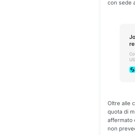
con sede a
Jo
r
Co
US
se
re
Oltre alle
quota di m
affermato c
non prevede