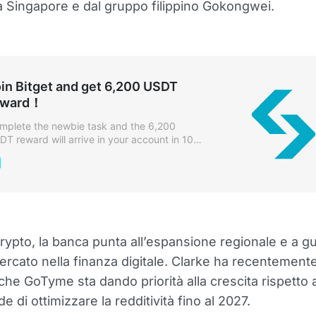
 Singapore e dal gruppo filippino Gokongwei.
in Bitget and get 6,200 USDT
eward！
mplete the newbie task and the 6,200
DT reward will arrive in your account in 10
conds! Deposit and trade to earn more
wards.
 crypto, la banca punta all’espansione regionale e a g
ercato nella finanza digitale. Clarke ha recentement
he GoTyme sta dando priorità alla crescita rispetto ai
 di ottimizzare la redditività fino al 2027.