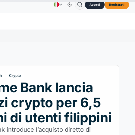
Accedi
Registrati
Solana
73,45 USD
TRON
0,3264 USD
Dogecoin
Pubblicità
Contatti
About Us
2.30%
SOL
↑2.10%
TRX
↓0.30%
D
h
Crypto
me Bank lancia
zi crypto per 6,5
i di utenti filippini
 introduce l’acquisto diretto di