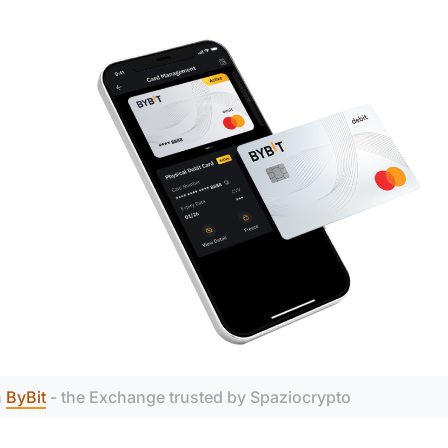
 
ByBit
 - the Exchange trusted by Spaziocrypto