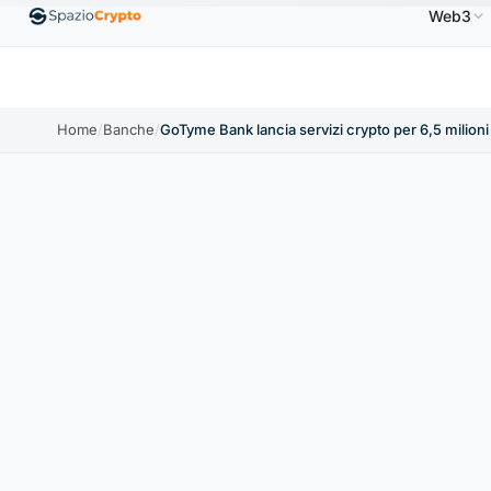
Web3
D
Ethereum
1.880,58 USD
Tether
0,9991 USD
B
↑1.10%
ETH
↑1.90%
USDT
↑0.00%
Home
/
Banche
/
GoTyme Bank lancia servizi crypto per 6,5 milioni di