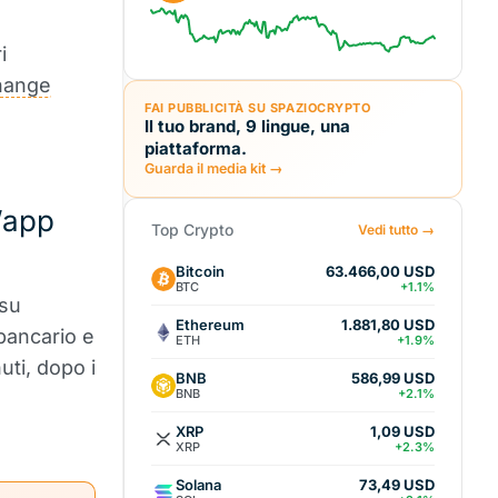
i
hange
FAI PUBBLICITÀ SU SPAZIOCRYPTO
Il tuo brand, 9 lingue, una
piattaforma.
Guarda il media kit →
n’app
Top Crypto
Vedi tutto →
Bitcoin
63.466,00 USD
BTC
+1.1%
 su
Ethereum
1.881,80 USD
 bancario e
ETH
+1.9%
uti, dopo i
BNB
586,99 USD
BNB
+2.1%
XRP
1,09 USD
XRP
+2.3%
Solana
73,49 USD