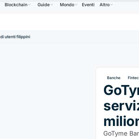
Blockchain
Guide
Mondo
Eventi
Altro
NB
586,64 USD
USDC
0,9995 USD
XRP
1,09 USD
BNB
↑2.10%
USDC
↑0.00%
XRP
↑
 utenti filippini
Banche
Fintec
GoTy
servi
milion
GoTyme Bank