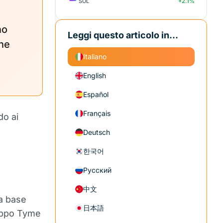
SOL
+2.1%
no
Leggi questo articolo in...
che
Italiano
English
Español
Français
do ai
Deutsch
한국어
Русский
中文
a base
日本語
gruppo Tyme