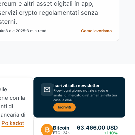
ereum e altri asset digitali in app,
servizi crypto regolamentati senza
terni.
8 dic 2025
3 min read
Come lavoriamo
ade
Iscriviti alla newsletter
lle
Ricevi ogni giorno notizie crypto e
analisi di mercato direttamente nella tua
ione con la
casella email.
nti di
Iscriviti
bancaria di
e
Polkadot
63.466,00 USD
Bitcoin
₿
BTC · 24h
+1.10%