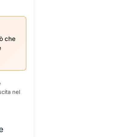
iò che
e
e
scita nel
e