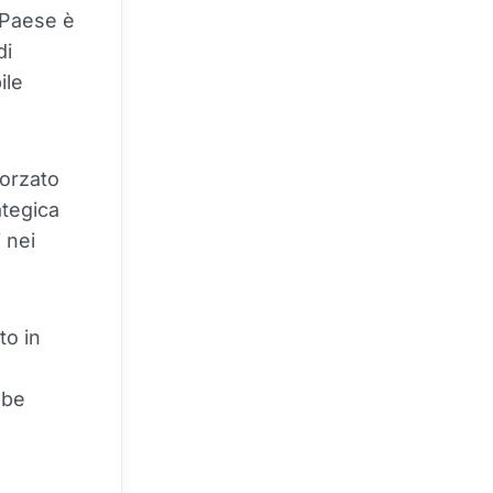
 Paese è
di
ile
forzato
ategica
 nei
to in
bbe