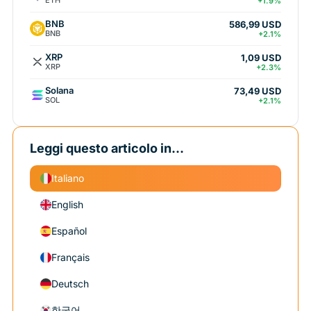
ETH
+1.9%
BNB
586,99 USD
BNB
+2.1%
XRP
1,09 USD
XRP
+2.3%
Solana
73,49 USD
SOL
+2.1%
Leggi questo articolo in...
Italiano
English
Español
Français
Deutsch
한국어