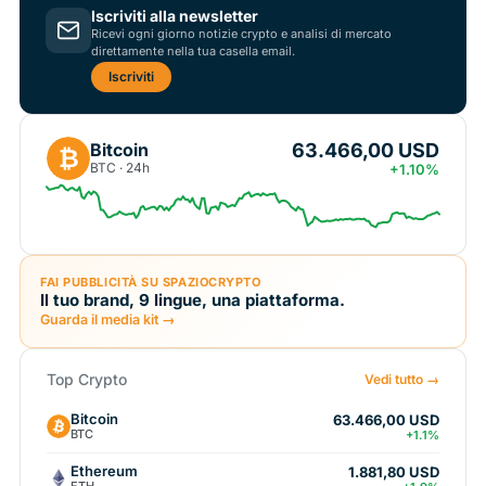
Iscriviti alla newsletter
Ricevi ogni giorno notizie crypto e analisi di mercato
direttamente nella tua casella email.
Iscriviti
63.466,00 USD
Bitcoin
₿
BTC · 24h
+1.10%
FAI PUBBLICITÀ SU SPAZIOCRYPTO
Il tuo brand, 9 lingue, una piattaforma.
Guarda il media kit →
Top Crypto
Vedi tutto →
Bitcoin
63.466,00 USD
BTC
+1.1%
Ethereum
1.881,80 USD