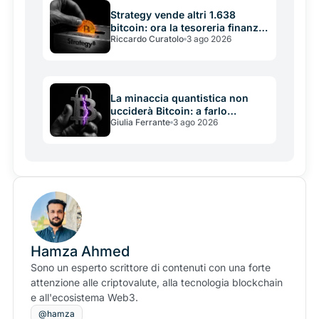
Strategy vende altri 1.638
bitcoin: ora la tesoreria finanzia
Riccardo Curatolo
3 ago 2026
se stessa
La minaccia quantistica non
ucciderà Bitcoin: a farlo
Giulia Ferrante
3 ago 2026
potrebbe essere la sua
incapacità di decidere in tempo
Hamza Ahmed
Sono un esperto scrittore di contenuti con una forte
attenzione alle criptovalute, alla tecnologia blockchain
e all'ecosistema Web3.
@hamza