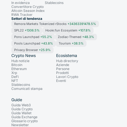
In evidenza
Stablecoins
Convertitore Crypto
Altcoin Season Index
RWA Tracker
Settori di tendenza
Remora Markets Tokenized rStocks
+34363391478.5%
SPL22
+1306.5%
Hookr.fun Ecosystem
+107.8%
Pons Launchpad
+55.2%
Zodiac-Themed
+48.3%
Pools Launchpad
+43.8%
Tourism
+38.5%
Privacy Browser
+25.9%
Crypto News
Ecosistema
Hub notizie
Hub directory
Bitcoin
Aziende
Ethereum
Persone
Xrp
Prodotti
DeFi
Lavori Crypto
NFT
Eventi
Stablecoins
Comunicati stampa
Guide
Guida Web3
Guida Crypto
Guida Wallet
Guida Exchange
Glossario crypto
Newsletter