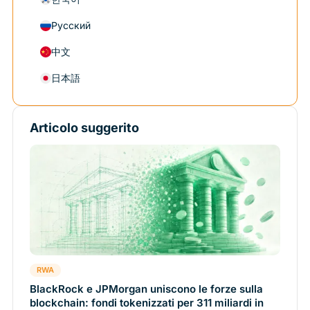
Русский
中文
日本語
Articolo suggerito
RWA
BlackRock e JPMorgan uniscono le forze sulla
blockchain: fondi tokenizzati per 311 miliardi in