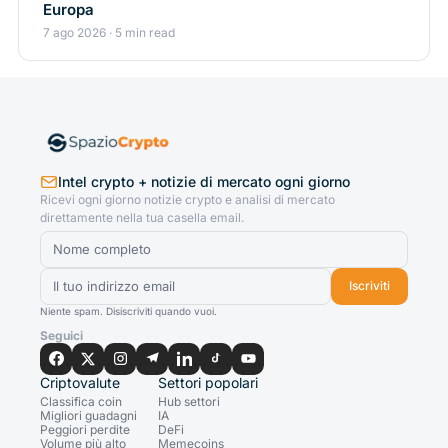
Europa
7 ago 2026 · 5 min read
Intel crypto + notizie di mercato ogni giorno
Ricevi ogni giorno notizie crypto e analisi di mercato
direttamente nella tua casella email.
Iscriviti
Niente spam. Disiscriviti quando vuoi.
Seguici
Criptovalute
Settori popolari
Classifica coin
Hub settori
Migliori guadagni
IA
Peggiori perdite
DeFi
Volume più alto
Memecoins