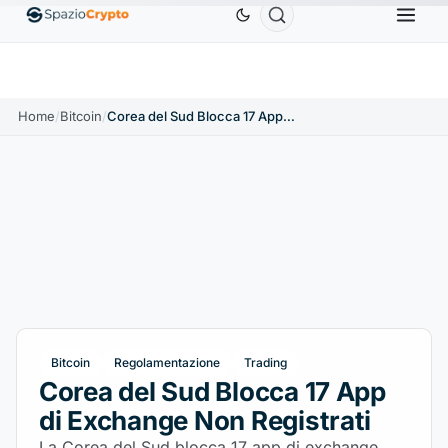
Ethereum
1.880,58 USD
Tether
0,9991 USD
BN
1.10%
ETH
↑1.90%
USDT
↑0.00%
Home
/
Bitcoin
/
Corea del Sud Blocca 17 App di Exchange Non Registrati
Bitcoin
Regolamentazione
Trading
Corea del Sud Blocca 17 App
di Exchange Non Registrati
La Corea del Sud blocca 17 app di exchange