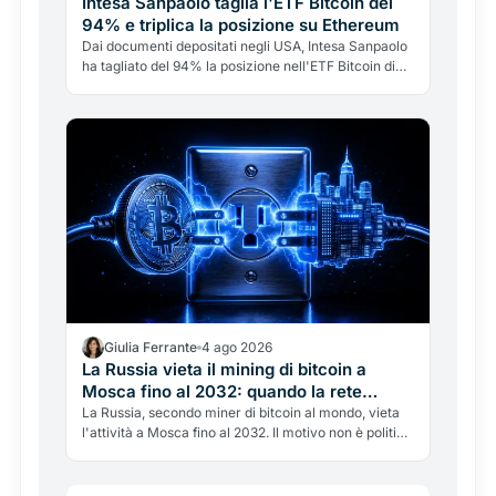
Intesa Sanpaolo taglia l'ETF Bitcoin del
94% e triplica la posizione su Ethereum
Dai documenti depositati negli USA, Intesa Sanpaolo
ha tagliato del 94% la posizione nell'ETF Bitcoin di
BlackRock e triplicato quella su Ethereum. Ma non è
"addio Bitcoin": è una banca italiana che gestisce le
crypto come tattica di portafoglio.
Giulia Ferrante
4 ago 2026
La Russia vieta il mining di bitcoin a
Mosca fino al 2032: quando la rete
elettrica batte le crypto
La Russia, secondo miner di bitcoin al mondo, vieta
l'attività a Mosca fino al 2032. Il motivo non è politico
ma energetico: la rete elettrica non regge. Cosa
significa per l'hashrate globale e la battaglia tra
crypto ed energia.