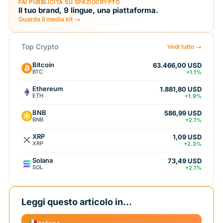
FAI PUBBLICITÀ SU SPAZIOCRYPTO
Il tuo brand, 9 lingue, una piattaforma.
Guarda il media kit →
Top Crypto
Vedi tutto →
Bitcoin
63.466,00 USD
BTC
+1.1%
Ethereum
1.881,80 USD
ETH
+1.9%
BNB
586,99 USD
BNB
+2.1%
XRP
1,09 USD
XRP
+2.3%
Solana
73,49 USD
SOL
+2.1%
Leggi questo articolo in...