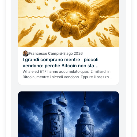
Francesco Campisi
8 ago 2026
I grandi comprano mentre i piccoli
vendono: perché Bitcoin non sta
reagendo
Whale ed ETF hanno accumulato quasi 2 miliardi in
Bitcoin, mentre i piccoli vendono. Eppure il prezzo
resta sotto i 65.000 dollari. Perché la domanda non
muove Bitcoin, e perché quei numeri vanno letti con
rigore, senza gridare al rally.