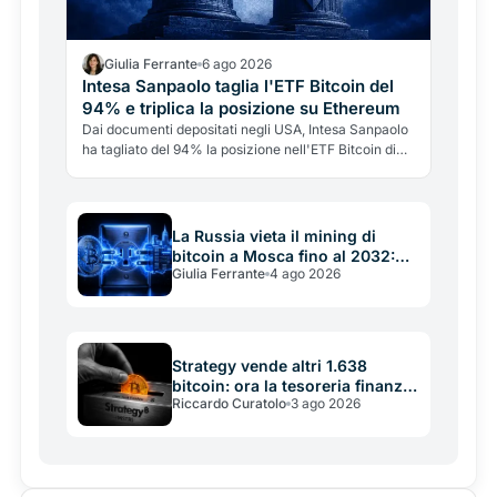
Giulia Ferrante
6 ago 2026
Intesa Sanpaolo taglia l'ETF Bitcoin del
94% e triplica la posizione su Ethereum
Dai documenti depositati negli USA, Intesa Sanpaolo
ha tagliato del 94% la posizione nell'ETF Bitcoin di
BlackRock e triplicato quella su Ethereum. Ma non è
"addio Bitcoin": è una banca italiana che gestisce le
crypto come tattica di portafoglio.
La Russia vieta il mining di
bitcoin a Mosca fino al 2032:
Giulia Ferrante
4 ago 2026
quando la rete elettrica batte le
crypto
Strategy vende altri 1.638
bitcoin: ora la tesoreria finanzia
Riccardo Curatolo
3 ago 2026
se stessa