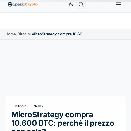
Ethereum
1.880,58 USD
Tether
0,9991 USD
BNB
0%
ETH
↑1.90%
USDT
↑0.00%
B
Home
/
Bitcoin
/
MicroStrategy compra 10.600 BTC: perché il prezzo non sale?
Bitcoin
News
MicroStrategy compra
10.600 BTC: perché il prezzo