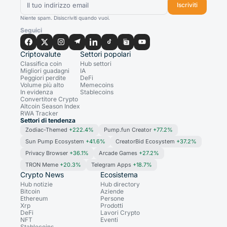
Iscriviti
Niente spam. Disiscriviti quando vuoi.
Seguici
Criptovalute
Settori popolari
Classifica coin
Hub settori
Migliori guadagni
IA
Peggiori perdite
DeFi
Volume più alto
Memecoins
In evidenza
Stablecoins
Convertitore Crypto
Altcoin Season Index
RWA Tracker
Settori di tendenza
Zodiac-Themed
+222.4%
Pump.fun Creator
+77.2%
Sun Pump Ecosystem
+41.6%
CreatorBid Ecosystem
+37.2%
Privacy Browser
+36.1%
Arcade Games
+27.2%
TRON Meme
+20.3%
Telegram Apps
+18.7%
Crypto News
Ecosistema
Hub notizie
Hub directory
Bitcoin
Aziende
Ethereum
Persone
Xrp
Prodotti
DeFi
Lavori Crypto
NFT
Eventi
Stablecoins