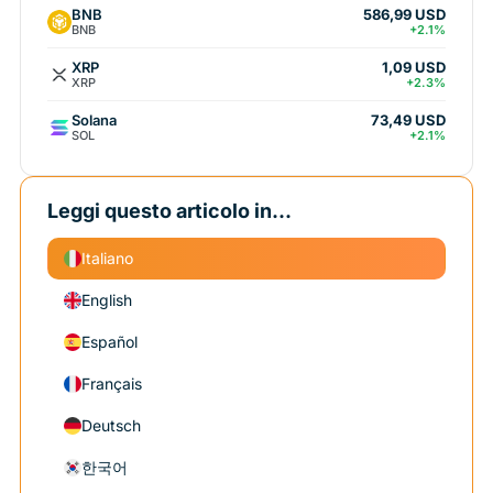
BNB
586,99 USD
BNB
+2.1%
XRP
1,09 USD
XRP
+2.3%
Solana
73,49 USD
SOL
+2.1%
Leggi questo articolo in...
Italiano
English
Español
Français
Deutsch
한국어