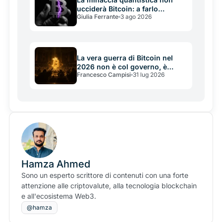
ucciderà Bitcoin: a farlo
Giulia Ferrante
3 ago 2026
potrebbe essere la sua
incapacità di decidere in tempo
La vera guerra di Bitcoin nel
2026 non è col governo, è
Francesco Campisi
31 lug 2026
civile: Saylor dichiara le sue
regole una costituzione
Hamza Ahmed
Sono un esperto scrittore di contenuti con una forte
attenzione alle criptovalute, alla tecnologia blockchain
e all'ecosistema Web3.
@hamza