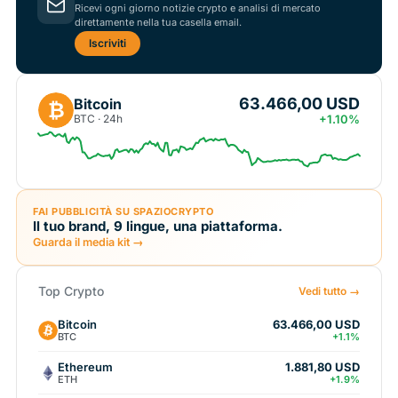
Ricevi ogni giorno notizie crypto e analisi di mercato
direttamente nella tua casella email.
Iscriviti
63.466,00 USD
Bitcoin
₿
BTC · 24h
+1.10%
FAI PUBBLICITÀ SU SPAZIOCRYPTO
Il tuo brand, 9 lingue, una piattaforma.
Guarda il media kit →
Top Crypto
Vedi tutto →
Bitcoin
63.466,00 USD
BTC
+1.1%
Ethereum
1.881,80 USD
ETH
+1.9%