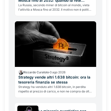
Mosca fino al 2032: quando la rete
elettrica batte le crypto
La Russia, secondo miner di bitcoin al mondo, vieta
l'attività a Mosca fino al 2032. Il motivo non è politico
ma energetico: la rete elettrica non regge. Cosa
significa per l'hashrate globale e la battaglia tra
crypto ed energia.
Riccardo Curatolo
3 ago 2026
Strategy vende altri 1.638 bitcoin: ora la
tesoreria finanzia se stessa
Strategy ha venduto altri 1.638 bitcoin, in perdita
rispetto al prezzo di carico, e non ne compra da oltre
cinque settimane. I soldi servono a pagare dividendi
e conti: per la prima volta la più grande tesoreria di
bitcoin finanzia se stessa.
La minaccia quantistica non