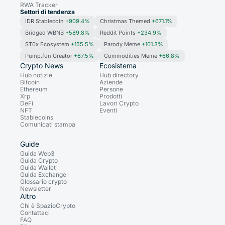
RWA Tracker
Settori di tendenza
IDR Stablecoin
+909.4%
Christmas Themed
+671.1%
Bridged WBNB
+589.8%
Reddit Points
+234.9%
ST0x Ecosystem
+155.5%
Parody Meme
+101.3%
Pump.fun Creator
+67.5%
Commodities Meme
+66.8%
Crypto News
Ecosistema
Hub notizie
Hub directory
Bitcoin
Aziende
Ethereum
Persone
Xrp
Prodotti
DeFi
Lavori Crypto
NFT
Eventi
Stablecoins
Comunicati stampa
Guide
Guida Web3
Guida Crypto
Guida Wallet
Guida Exchange
Glossario crypto
Newsletter
Altro
Chi è SpazioCrypto
Contattaci
FAQ