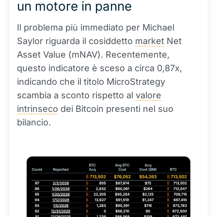
un motore in panne
Il problema più immediato per Michael
Saylor riguarda il cosiddetto
market
Net
Asset Value (mNAV). Recentemente,
questo indicatore è sceso a circa 0,87x,
indicando che il titolo MicroStrategy
scambia a sconto rispetto al
valore
intrinseco
dei Bitcoin presenti nel suo
bilancio.