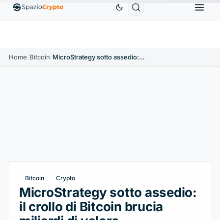
Ethereum
1.880,58 USD
Tether
0,9991 USD
BN
1.10%
ETH
↑1.90%
USDT
↑0.00%
Home
/
Bitcoin
/
MicroStrategy sotto assedio: il crollo di Bitcoin brucia miliardi di valore
Bitcoin
Crypto
MicroStrategy sotto assedio:
il crollo di Bitcoin brucia