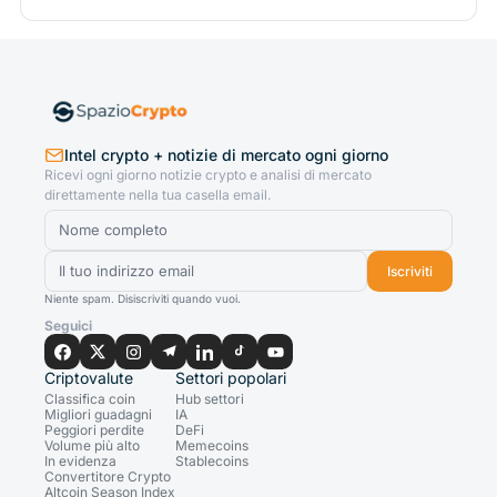
Intel crypto + notizie di mercato ogni giorno
Ricevi ogni giorno notizie crypto e analisi di mercato
direttamente nella tua casella email.
Iscriviti
Niente spam. Disiscriviti quando vuoi.
Seguici
Criptovalute
Settori popolari
Classifica coin
Hub settori
Migliori guadagni
IA
Peggiori perdite
DeFi
Volume più alto
Memecoins
In evidenza
Stablecoins
Convertitore Crypto
Altcoin Season Index