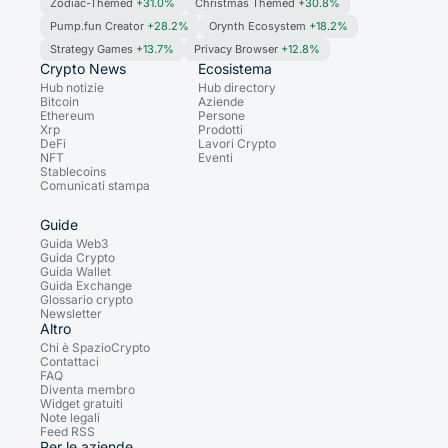
Zodiac-Themed
+31.0%
Christmas Themed
+30.8%
Pump.fun Creator
+28.2%
Orynth Ecosystem
+18.2%
Strategy Games
+13.7%
Privacy Browser
+12.8%
Crypto News
Ecosistema
Hub notizie
Hub directory
Bitcoin
Aziende
Ethereum
Persone
Xrp
Prodotti
DeFi
Lavori Crypto
NFT
Eventi
Stablecoins
Comunicati stampa
Guide
Guida Web3
Guida Crypto
Guida Wallet
Guida Exchange
Glossario crypto
Newsletter
Altro
Chi è SpazioCrypto
Contattaci
FAQ
Diventa membro
Widget gratuiti
Note legali
Feed RSS
Per le aziende