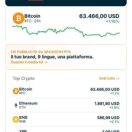
63.466,00 USD
Bitcoin
₿
BTC · 24h
+1.10%
FAI PUBBLICITÀ SU SPAZIOCRYPTO
Il tuo brand, 9 lingue, una piattaforma.
Guarda il media kit →
Top Crypto
Vedi tutto →
Bitcoin
63.466,00 USD
BTC
+1.1%
Ethereum
1.881,80 USD
ETH
+1.9%
BNB
586,99 USD
BNB
+2.1%
XRP
1,09 USD