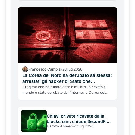
toccarli. Cosa è successo, perché non è colpa di
Bitcoin, e come capire se sei a rischio.
Francesco Campisi
28 lug 2026
La Corea del Nord ha derubato sé stessa:
arrestati gli hacker di Stato che
riciclavano in crypto le banche del
Il regime che ha rubato oltre 6 miliardi in crypto al
mondo è stato derubato dall'interno: la Corea del
regime
Nord ha arrestato i suoi hacker d'élite, accusati di
aver svaligiato le banche di Stato e riciclato in
crypto. Come funziona.
Chiavi private ricavate dalla
blockchain: chiude SecondFi
Hamza Ahmed
22 lug 2026
dopo il furto da 2,4 milioni, e la
lezione riguarda tutti