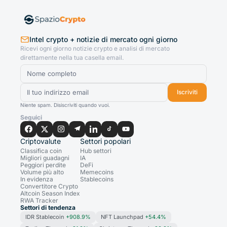
Intel crypto + notizie di mercato ogni giorno
Ricevi ogni giorno notizie crypto e analisi di mercato
direttamente nella tua casella email.
Iscriviti
Niente spam. Disiscriviti quando vuoi.
Seguici
Criptovalute
Settori popolari
Classifica coin
Hub settori
Migliori guadagni
IA
Peggiori perdite
DeFi
Volume più alto
Memecoins
In evidenza
Stablecoins
Convertitore Crypto
Altcoin Season Index
RWA Tracker
Settori di tendenza
IDR Stablecoin
+908.9%
NFT Launchpad
+54.4%