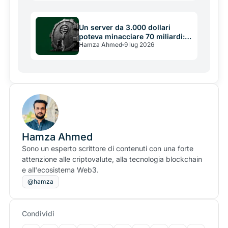
Un server da 3.000 dollari
poteva minacciare 70 miliardi: il
Hamza Ahmed
9 lug 2026
buco di Aptos e la lezione
scomoda sulla sicurezza crypto
Hamza Ahmed
Sono un esperto scrittore di contenuti con una forte
attenzione alle criptovalute, alla tecnologia blockchain
e all'ecosistema Web3.
@hamza
Condividi