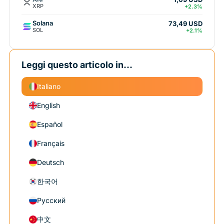
XRP
+2.3%
Solana
73,49 USD
SOL
+2.1%
Leggi questo articolo in...
Italiano
English
Español
Français
Deutsch
한국어
Русский
中文