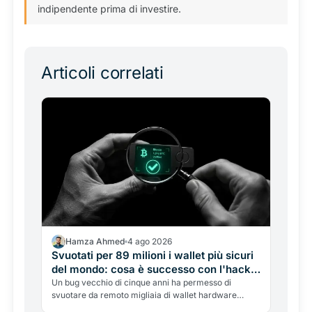
indipendente prima di investire.
Articoli correlati
Hamza Ahmed
4 ago 2026
Svuotati per 89 milioni i wallet più sicuri
del mondo: cosa è successo con l'hack
di Coldcard (e chi deve preoccuparsi)
Un bug vecchio di cinque anni ha permesso di
svuotare da remoto migliaia di wallet hardware
Coldcard, per quasi 89 milioni di dollari, senza