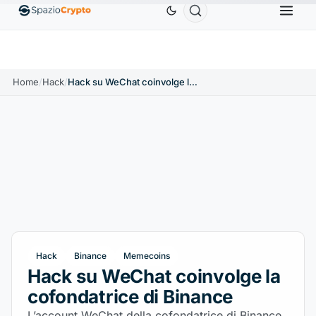
Ethereum
1.880,58 USD
Tether
0,9991 USD
BNB
0%
ETH
↑1.90%
USDT
↑0.00%
BN
Home
/
Hack
/
Hack su WeChat coinvolge la cofondatrice di Binance
Hack
Binance
Memecoins
Hack su WeChat coinvolge la
cofondatrice di Binance
L’account WeChat della cofondatrice di Binance